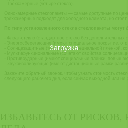
- Трёхкамерные (четыре стекла).
Однокамерные стеклопакеты — самые доступные по цене
трёхкамерные подходят для холодного климата, но стоят
По типу установленного стекла стеклопакеты могут 
- Флоат-стекло (стандартное стекло без дополнительных 
- Энергосберегающие (имеют специальное покрытие, от
Загрузка
- Солнцезащитные (тонированы специальной плёнкой, ко
- Мультифункциональные (сочетают свойства солнцезащ
- Противоударные (имеют специальные плёнки, повышаю
- Звукоизолирующие (имеют дистанционные рамки разли
Закажите обратный звонок, чтобы узнать стоимость стекл
следующего рабочего дня, если сейчас выходной или не 
ИЗБАВЬТЕСЬ ОТ РИСКОВ,